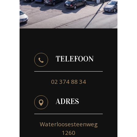
TELEFOON
02 374 88 34
ADRES
Waterloosesteenweg
1260