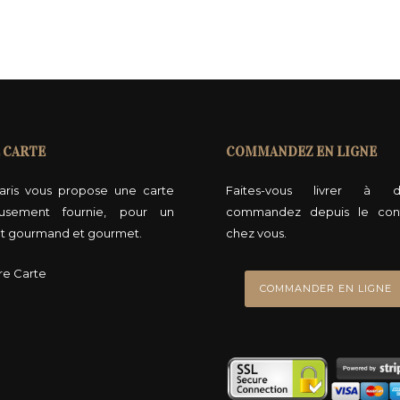
x
u
r
:
s
€
v
8
a
5
r
,
 CARTE
COMMANDEZ EN LIGNE
i
0
a
aris vous propose une carte
Faites-vous livrer à do
0
t
usement fournie, pour un
commandez depuis le con
à
i
 gourmand et gourmet.
chez vous.
€
o
1
re Carte
n
7
COMMANDER EN LIGNE
s
0
.
,
L
0
e
0
s