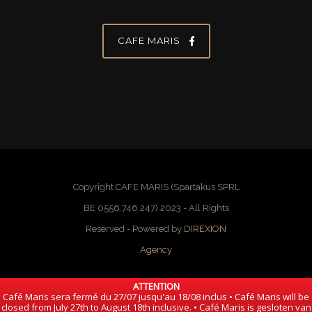
CAFE MARIS
Copyright CAFE MARIS (Spartakus SPRL
BE 0556.746.247) 2023 - All Rights
Reserved - Powered by
DIREXION
Agency
ATTENTION
Café Maris sera fermé du 27/07 jusqu'au 18/08 inclus • Café Maris will be
closed from July 27th to August 18th inclusive. • Café Maris is gesloten van