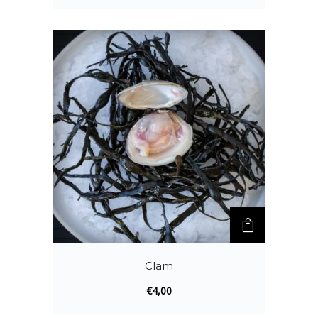
Clam
€
4,00