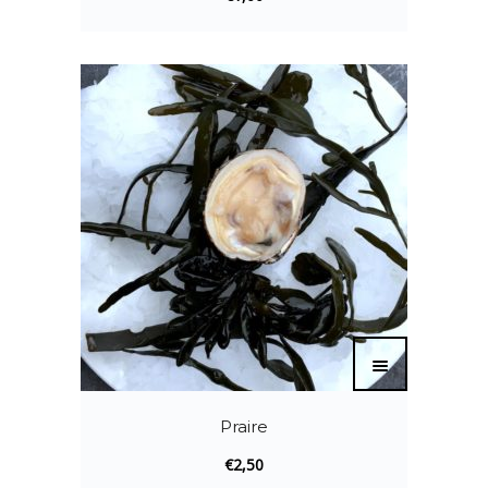
Praire
€
2,50