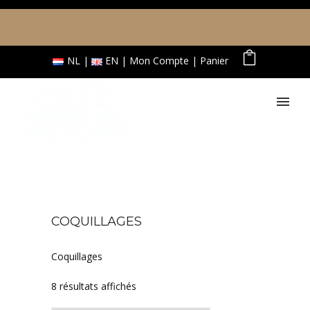
NL
EN
Mon Compte
Panier
COQUILLAGES
Coquillages
Trié par prix croissant
8 résultats affichés